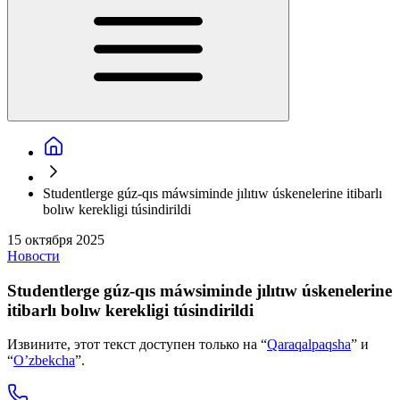
Studentlerge gúz-qıs máwsiminde jılıtıw úskenelerine itibarlı
bolıw kerekligi túsindirildi
15 октября 2025
Новости
Studentlerge gúz-qıs máwsiminde jılıtıw úskenelerine
itibarlı bolıw kerekligi túsindirildi
Извините, этот текст доступен только на “
Qaraqalpaqsha
” и
“
O’zbekcha
”.