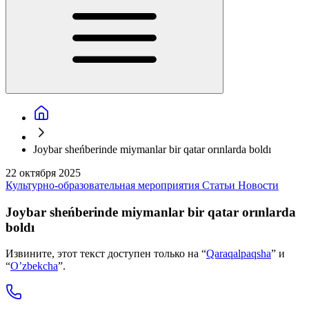
Joybar sheńberinde miymanlar bir qatar orınlarda boldı
22 октября 2025
Культурно-образовательная мероприятия
Статьи
Новости
Joybar sheńberinde miymanlar bir qatar orınlarda
boldı
Извините, этот текст доступен только на “
Qaraqalpaqsha
” и
“
O’zbekcha
”.