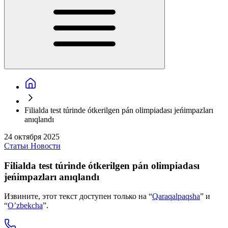
Filialda test túrinde ótkerilgen pán olimpiadası jeńimpazları
anıqlandı
24 октября 2025
Статьи
Новости
Filialda test túrinde ótkerilgen pán olimpiadası
jeńimpazları anıqlandı
Извините, этот текст доступен только на “
Qaraqalpaqsha
” и
“
O’zbekcha
”.