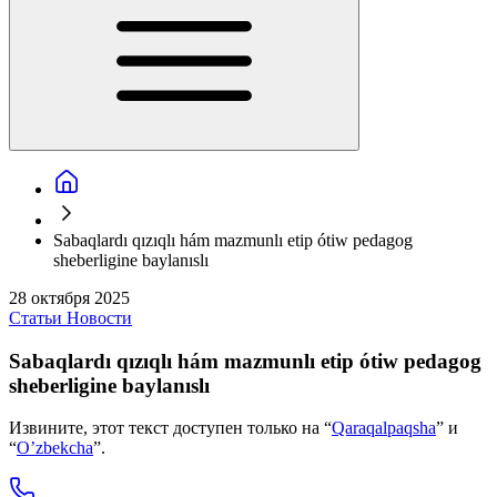
Sabaqlardı qızıqlı hám mazmunlı etip ótiw pedagog
sheberligine baylanıslı
28 октября 2025
Статьи
Новости
Sabaqlardı qızıqlı hám mazmunlı etip ótiw pedagog
sheberligine baylanıslı
Извините, этот текст доступен только на “
Qaraqalpaqsha
” и
“
O’zbekcha
”.