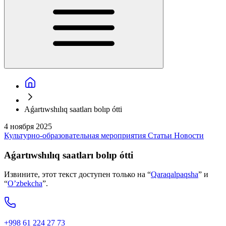
Aǵartıwshılıq saatları bolıp ótti
4 ноября 2025
Культурно-образовательная мероприятия
Статьи
Новости
Aǵartıwshılıq saatları bolıp ótti
Извините, этот текст доступен только на “
Qaraqalpaqsha
” и
“
O’zbekcha
”.
+998 61 224 27 73