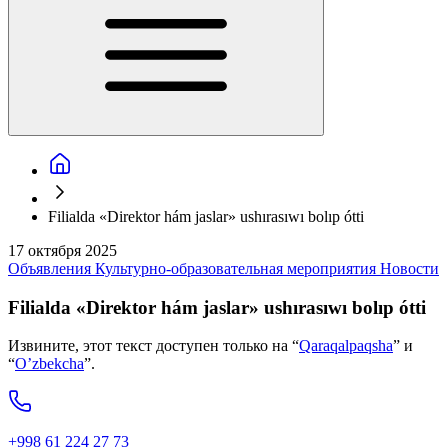
Filialda «Direktor hám jaslar» ushırasıwı bolıp ótti
17 октября 2025
Объявления
Культурно-образовательная мероприятия
Новости
Filialda «Direktor hám jaslar» ushırasıwı bolıp ótti
Извините, этот текст доступен только на “
Qaraqalpaqsha
” и
“
O’zbekcha
”.
+998 61 224 27 73