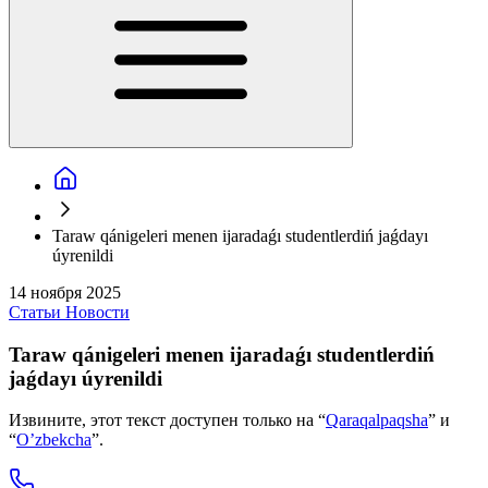
Taraw qánigeleri menen ijaradaǵı studentlerdiń jaǵdayı
úyrenildi
14 ноября 2025
Статьи
Новости
Taraw qánigeleri menen ijaradaǵı studentlerdiń
jaǵdayı úyrenildi
Извините, этот текст доступен только на “
Qaraqalpaqsha
” и
“
O’zbekcha
”.