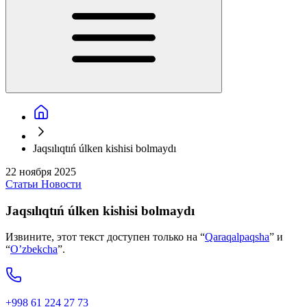
Jaqsılıqtıń úlken kishisi bolmaydı
22 ноября 2025
Статьи
Новости
Jaqsılıqtıń úlken kishisi bolmaydı
Извините, этот текст доступен только на “
Qaraqalpaqsha
” и
“
O’zbekcha
”.
+998 61 224 27 73