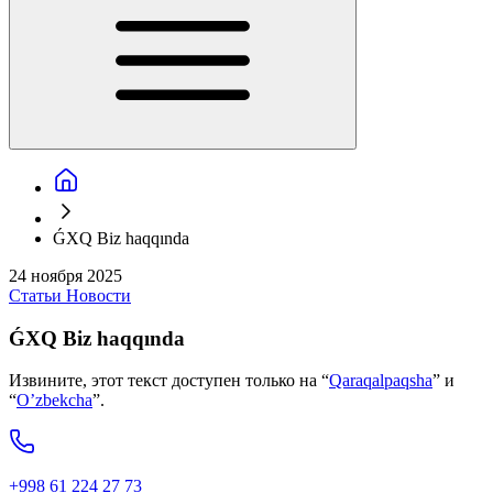
ǴXQ Biz haqqında
24 ноября 2025
Статьи
Новости
ǴXQ Biz haqqında
Извините, этот текст доступен только на “
Qaraqalpaqsha
” и
“
O’zbekcha
”.
+998 61 224 27 73