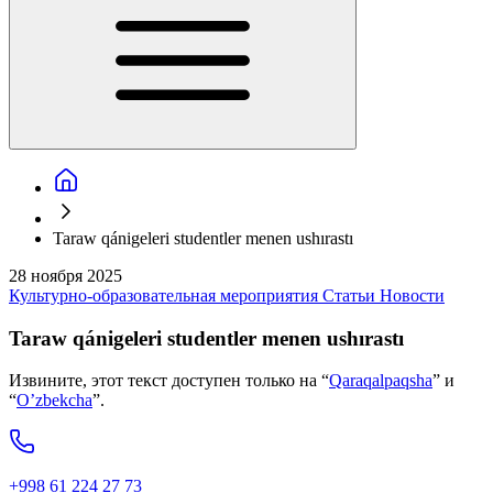
Taraw qánigeleri studentler menen ushırastı
28 ноября 2025
Культурно-образовательная мероприятия
Статьи
Новости
Taraw qánigeleri studentler menen ushırastı
Извините, этот текст доступен только на “
Qaraqalpaqsha
” и
“
O’zbekcha
”.
+998 61 224 27 73