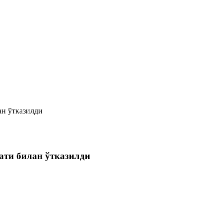
ан ўтказилди
ати билан ўтказилди