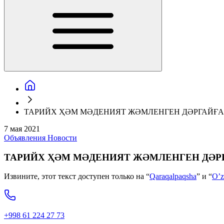
ТАРИЙХ ҲӘМ МӘДЕНИЯТ ЖӘМЛЕНГЕН ДӘРГАЙҒА
7 мая 2021
Объявления
Новости
ТАРИЙХ ҲӘМ МӘДЕНИЯТ ЖӘМЛЕНГЕН ДӘР
Извините, этот текст доступен только на “
Qaraqalpaqsha
” и “
O’z
+998 61 224 27 73