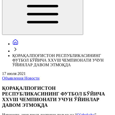
ҚОРАҚАЛПОҒИСТОН РЕСПУБЛИКАСИНИНГ
ФУТБОЛ БЎЙИЧА ХХVIII ЧЕМПИОНАТИ УЧУН
ЎЙИНЛАР ДАВОМ ЭТМОҚДА
17 июля 2021
Объявления
Новости
ҚОРАҚАЛПОҒИСТОН
РЕСПУБЛИКАСИНИНГ ФУТБОЛ БЎЙИЧА
ХХVIII ЧЕМПИОНАТИ УЧУН ЎЙИНЛАР
ДАВОМ ЭТМОҚДА
Извините, этот текст доступен только на “
O’zbekcha
”.