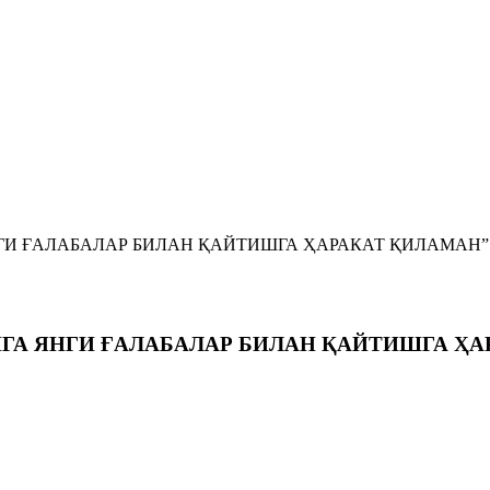
НГИ ҒАЛАБАЛАР БИЛАН ҚАЙТИШГА ҲАРАКАТ ҚИЛАМАН”
НГА ЯНГИ ҒАЛАБАЛАР БИЛАН ҚАЙТИШГА ҲА