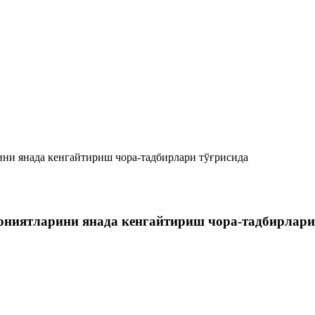
ни янада кенгайтириш чора-тадбирлари тўғрисида
ниятларини янада кенгайтириш чора-тадбирлари