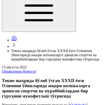
Токио шаҳрида бўлиб ўтган ХХХII ёзги Олимпия
ўйинларида юқори натижаларга эришган спортчи ва
мураббийлардан бир гуруҳини мукофотлаш тўғрисида
13 августа 2021
Объявления
Новости
Токио шаҳрида бўлиб ўтган ХХХII ёзги
Олимпия ўйинларида юқори натижаларга
эришган спортчи ва мураббийлардан бир
гуруҳини мукофотлаш тўғрисида
Извините, этот текст доступен только на “
O’zbekcha
”.