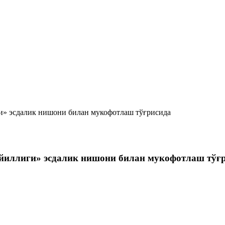
и» эсдалик нишони билан мукофотлаш тўғрисида
 йиллиги» эсдалик нишони билан мукофотлаш тўғ