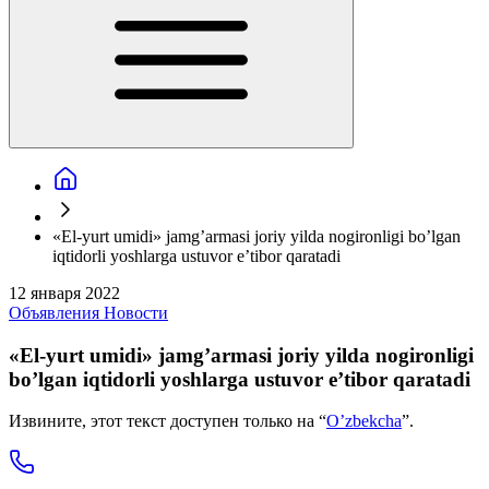
«El-yurt umidi» jamg’armasi joriy yilda nogironligi bo’lgan
iqtidorli yoshlarga ustuvor e’tibor qaratadi
12 января 2022
Объявления
Новости
«El-yurt umidi» jamg’armasi joriy yilda nogironligi
bo’lgan iqtidorli yoshlarga ustuvor e’tibor qaratadi
Извините, этот текст доступен только на “
O’zbekcha
”.