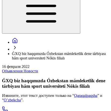
ǴXQ biz haqqımızda Ózbekstan mámleketlik dene tárbiyası
hám sport universiteti Nókis filialı
16 февраля 2022
Объявления
Новости
ǴXQ biz haqqımızda Ózbekstan mámleketlik dene
tárbiyası hám sport universiteti Nókis filialı
Извините, этот текст доступен только на “
Qaraqalpaqsha
” и
“
O’zbekcha
”.