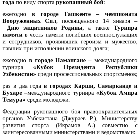
года
по виду спорта
рукопашный бой
:
ежегодно
в городе Ташкенте
–
чемпионата
Вооруженных Сил
, посвященного 14 января ‒
Дню защитников Родины
, а также
Турнира
памяти
в честь памяти погибших военнослужащих
и сотрудников, проявивших героизм и мужество,
павших при исполнении воинского долга;
ежегодно
в городе Намангане
– международного
турнира
«Кубок Президента Республики
Узбекистан»
среди профессиональных спортсменов;
раз в два года
в городах Карши, Самарканде и
Бухаре
–международного турнира
«Кубок Амира
Темура»
среди молодежи.
Федерации рукопашного боя правоохранительных
органов Узбекистана (Джураев Р.), Министерству
развития спорта (Икрамов А.) совместно с
заинтересованными министерствами и ведомствами: