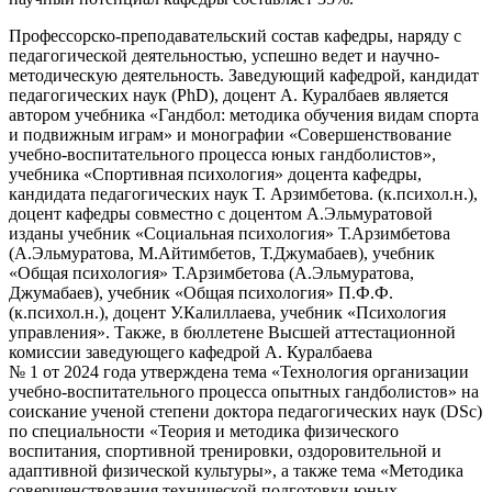
Профессорско-преподавательский состав кафедры, наряду с
педагогической деятельностью, успешно ведет и научно-
методическую деятельность. Заведующий кафедрой, кандидат
педагогических наук (PhD), доцент А. Куралбаев является
автором учебника «Гандбол: методика обучения видам спорта
и подвижным играм» и монографии «Совершенствование
учебно-воспитательного процесса юных гандболистов»,
учебника «Спортивная психология» доцента кафедры,
кандидата педагогических наук Т. Арзимбетова. (к.психол.н.),
доцент кафедры совместно с доцентом А.Эльмуратовой
изданы учебник «Социальная психология» Т.Арзимбетова
(А.Эльмуратова, М.Айтимбетов, Т.Джумабаев), учебник
«Общая психология» Т.Арзимбетова (А.Эльмуратова,
Джумабаев), учебник «Общая психология» П.Ф.Ф.
(к.психол.н.), доцент У.Калиллаева, учебник «Психология
управления». Также, в бюллетене Высшей аттестационной
комиссии заведующего кафедрой А. Куралбаева
№ 1 от 2024 года утверждена тема «Технология организации
учебно-воспитательного процесса опытных гандболистов» на
соискание ученой степени доктора педагогических наук (DSc)
по специальности «Теория и методика физического
воспитания, спортивной тренировки, оздоровительной и
адаптивной физической культуры», а также тема «Методика
совершенствования технической подготовки юных