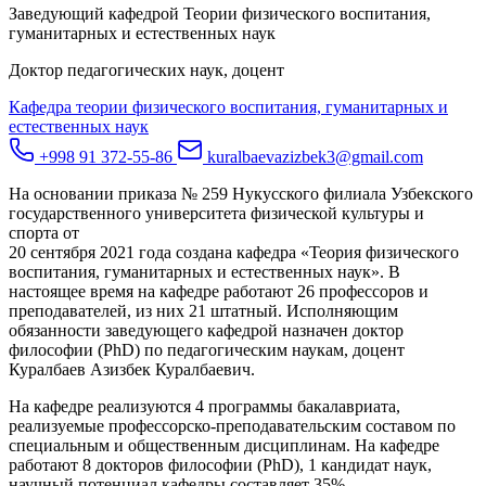
Заведующий кафедрой Теории физического воспитания,
гуманитарных и естественных наук
Доктор педагогических наук, доцент
Кафедра теории физического воспитания, гуманитарных и
естественных наук
+998 91 372-55-86
kuralbaevazizbek3@gmail.com
На основании приказа № 259 Нукусского филиала Узбекского
государственного университета физической культуры и
спорта от
20 сентября 2021 года создана кафедра «Теория физического
воспитания, гуманитарных и естественных наук». В
настоящее время на кафедре работают 26 профессоров и
преподавателей, из них 21 штатный. Исполняющим
обязанности заведующего кафедрой назначен доктор
философии (PhD) по педагогическим наукам, доцент
Куралбаев Азизбек Куралбаевич.
На кафедре реализуются 4 программы бакалавриата,
реализуемые профессорско-преподавательским составом по
специальным и общественным дисциплинам. На кафедре
работают 8 докторов философии (PhD), 1 кандидат наук,
научный потенциал кафедры составляет 35%.