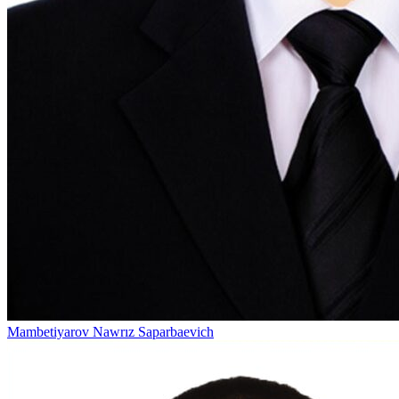
Mambetiyarov Nawrız Saparbaevich