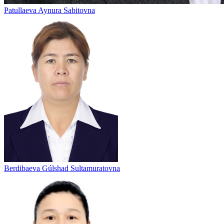
Patullaeva Aynura Sabitovna
Berdibaeva Gúlshad Sultamuratovna