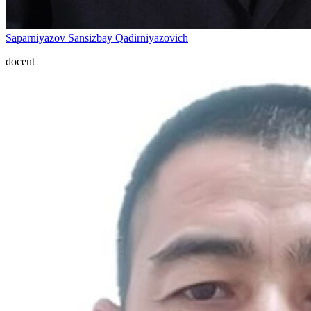
Saparniyazov Sansizbay Qadirniyazovich
docent