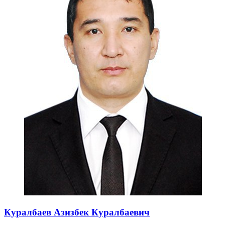
Куралбаев Азизбек Куралбаевич