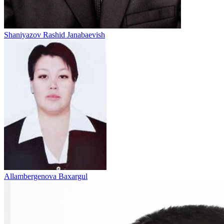
Shaniyazov Rashid Janabaevish
Allambergenova Baxargul