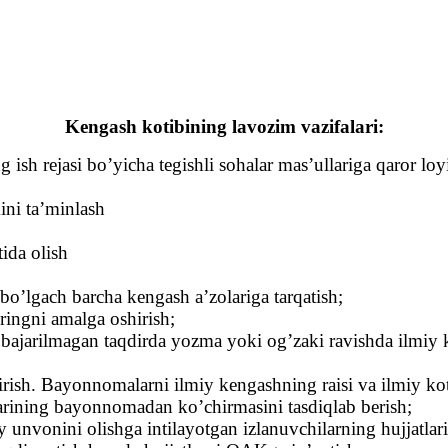
Kengash kotibining lavozim vazifalari:
sh rejasi bo’yicha tegishli sohalar mas’ullariga qaror loy
ini ta’minlash
ida olish
 bo’lgach barcha kengash a’zolariga tarqatish;
ringni amalga oshirish;
 bajarilmagan taqdirda yozma yoki og’zaki ravishda ilmiy 
rish. Bayonnomalarni ilmiy kengashning raisi va ilmiy kot
arining bayonnomadan ko’chirmasini tasdiqlab berish;
 unvonini olishga intilayotgan izlanuvchilarning hujjatlari