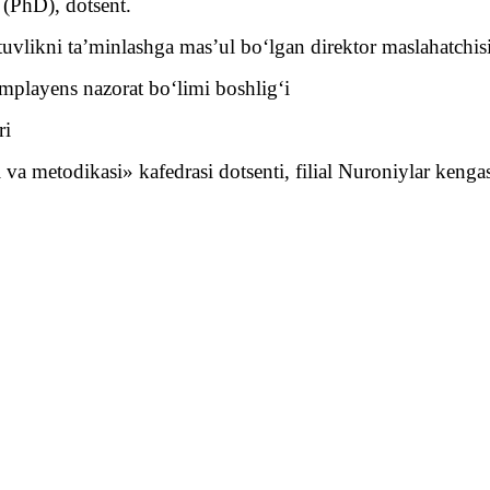
 (PhD), dotsent.
tuvlikni ta’minlashga mas’ul bo‘lgan direktor maslahatchis
playens nazorat bo‘limi boshlig‘i
ri
va metodikasi» kafedrasi dotsenti, filial Nuroniylar kengas