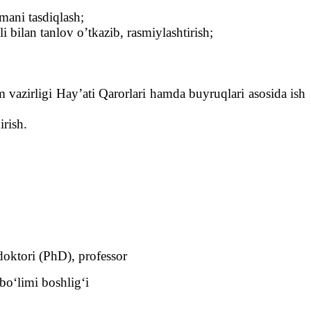
ani tasdiqlash;
 bilan tanlov o’tkazib, rasmiylashtirish;
 vazirligi Hay’ati Qarorlari hamda buyruqlari asosida ish
irish.
 doktori (PhD), professor
bo‘limi boshlig‘i