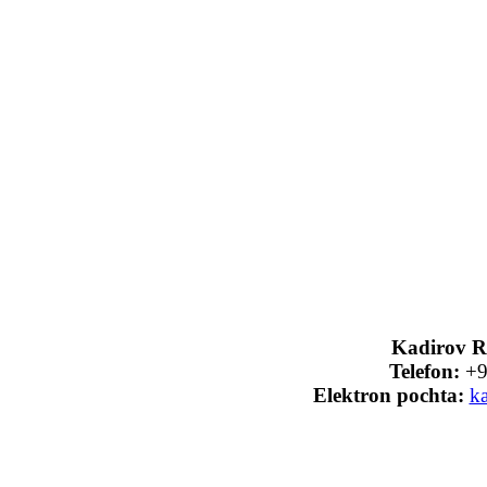
Kadirov Ra
Telefon:
+9
Elektron pochta:
k