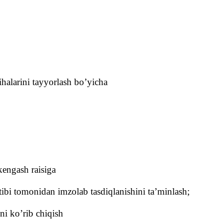
ihalarini tayyorlash bo’yicha
kengash raisiga
ibi tomonidan imzolab tasdiqlanishini ta’minlash;
ni ko’rib chiqish