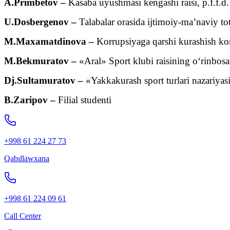
A.Primbetov –
Kasaba uyushmasi kengashi raisi, p.f.f.d.
U.Dosbergenov –
Talabalar orasida ijtimoiy-ma’naviy to
M.Maxamatdinova –
Korrupsiyaga qarshi kurashish kom
M.Bekmuratov –
«Aral» Sport klubi raisining o‘rinbosa
Dj.Sultamuratov –
«Yakkakurash sport turlari nazariyasi 
B.Zaripov –
Filial studenti
+998 61 224 27 73
Qabıllawxana
+998 61 224 09 61
Call Center