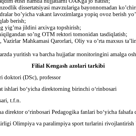
taqdim etish hamda hujjatlarni OAKga jo’natish;
odlik dissertatsiyasi mavzulariga bayonnomadan ko’chirm
dralar bo’yicha vakant lavozimlarga yopiq ovoz berish yo’li
qlab berish;
 yig’ma jildini arxivga topshirish;
hiqilgandan so’ng OTM rektori tomonidan tasdiqlatish;
 Vazirlar Mahkamasi Qarorlari, Oliy va o’rta maxsus ta’lim
rzda yuritish va barcha hujjatlar monitoringini amalga osh
Filial Kengash azolari tarkibi
ri doktori (DSc), professor
t ishlari bo‘yicha direktorning birinchi o‘rinbosari
ri, t.f.n.
ha direktor o‘rinbosari Pedagogika fanlari bo‘yicha falsafa
igi Olimpiya va paralimpiya sport turlarini rivojlantirish 