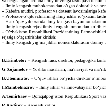
va belgilangan tartibda ilmiy unvonga tasdiqlash uchun 
– Ilmiy kengash muhokamasidan o’tgan doktorlik va nomz
– Kafedra mudiri, professor va dotsent lavozimlariga kafe
– Professor-o’qituvchilarning ilmiy ishlar ro’yxatini tasdi
– Har o’quv yili oxirida ilmiy kengash bayonnomalarining
– Ilmiy kengash rejasi ilmiy kengash tomonidan ko’rib c
– O’zbekiston Respublikasi Prezidentining Farmoyishlari,
rejasiga o’zgartirishlar kiritish;
– Ilmiy kengash yig’ma jildlar nomenklaturasini doimiy ta
B.Erimbetov –
Kengash raisi, direktor, pedagogika fanla
G.Xojametov –
Yoshlar masalalari, ma’naviyat va ma’rifa
B.Utemuratov –
O‘quv ishlari bo‘yicha direktor o‘rinbosa
I.Mambetnazrov –
Ilmiy ishlar va innovatsiyalar bo‘yic
А.Temirbaev –
Qoraqalpog‘iston Respublikasi Sport vazirl
R.Kadirov –
Kengash kotibi