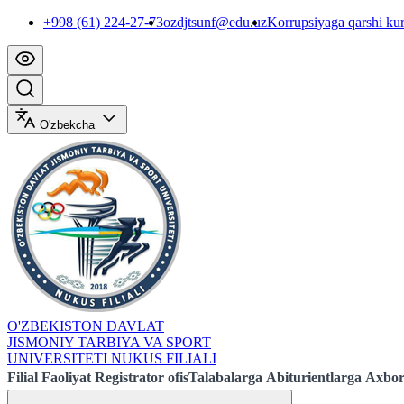
+998 (61) 224-27-73
ozdjtsunf@edu.uz
Korrupsiyaga qarshi ku
O'zbekcha
O'ZBEKISTON DAVLAT
JISMONIY TARBIYA VA SPORT
UNIVERSITETI NUKUS FILIALI
Filial
Faoliyat
Registrator ofis
Talabalarga
Abiturientlarga
Axbor