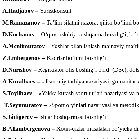
A.Radjapov –
Yuristkonsult
M.Ramazanov –
Ta’lim sifatini nazorat qilish bo‘limi bo
D.Kоchanov –
O‘quv-uslubiy boshqarma boshlig‘i, b.f.d
A.Menlimuratov –
Yoshlar bilan ishlash-ma’naviy-ma’ri
Z.Embergenov –
Kadrlar bo‘limi boshlig‘i
D.Nurıshov –
Registrator ofis boshlig‘i p.i.d. (DSc), dots
A.Kuralbaev –
«Jismoniy tarbiya nazariyasi, gumanitar v
S.Toylibaev –
«Yakka kurash sport turlari nazariyasi va 
T.Seytmuratov –
«Sport o‘yinlari nazariyasi va metodik
S.Jádigerov
– Ishlar boshqarmasi boshlig‘i
B.Allambergenova –
Xotin-qizlar masalalari bo‘yicha di