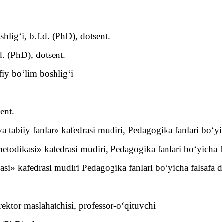
shlig‘i, b.f.d. (PhD), dotsent.
. (PhD), dotsent.
fiy bo‘lim boshlig‘i
ent.
a tabiiy fanlar» kafedrasi mudiri, Pedagogika fanlari bo‘yi
metodikasi» kafedrasi mudiri, Pedagogika fanlari bo‘yicha f
asi» kafedrasi mudiri Pedagogika fanlari bo‘yicha falsafa 
rektor maslahatchisi, professor-o‘qituvchi