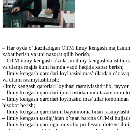
– Har oyda o’tkaziladigan OTM Ilmiy kengash majlisining i
xabar berish va uni nazorat qilib borish;
– OTM ilmiy kengash a’zolarini ilmiy kengashda ishtirok
va ularga majlis kuni hamda vaqti haqida xabar berish;
– Ilmiy kengash qarorlari loyihasini mas’ullardan o’z vaqt
va ularni rasmiylashtirish;
-Ilmiy kengash qarorlari loyihasi rasmiylashtirilib, tayyor
– Ilmiy kengash qarorlari ijrosi ustidan muntazam monito
– Ilmiy kengash qarorlari loyihasini mas’ullar tomonidan
hisobot berish;
– Ilmiy kengash qarorlarini bayonnoma bilan rasmiylashti
– Ilmiy kengash tasdig’idan o’tgan barcha OTMsi hujjatl
– Ilmiy kengash qaroriga muvofiq professor, dotsent ilmiy