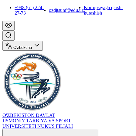
+998 (61) 224-
Korrupsiyaga qarshi
ozdjtsunf@edu.uz
27-73
kurashish
O'zbekcha
O'ZBEKISTON DAVLAT
JISMONIY TARBIYA VA SPORT
UNIVERSITETI NUKUS FILIALI