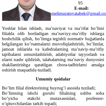
95
E-mail:
melimuratovatabek@gmail.c
Yoshlar bilan ishlash, ma’naviyat va ma’rifat bo’limi
filialda olib boriladigan ma’naviyy-ma’rifiy ishlarga
boshchilik qilish, bo’limga tegishli normativ hujjatlarda
belgilangan ko’rsatmalarni muvofiqlashtirish, bo’limlar,
jamoat ishlarida va kafedralarning ma’naviy-ma’rifiy
tajribalarni umumlashtirish, adabiyotlar tayyorlash va
ularni nashr qildirish, talabalarning ma’naviy dunyosini
shakllantirishga qaratilgan chora-tadbirlarni amalga
oshirish maqsadida tuziladi.
Umumiy qoidalar
Bo’lim filial direktorining buyrug’i asosida tuziladi;
Bo’limning ishchi guruhi filialning ushbu soha
bo’yicha etakchi mutaxassislari, professor-
o’qituvchilardan tarkib topadi;