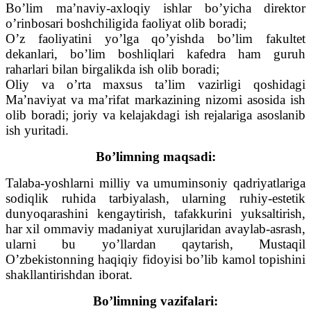
Bo’lim ma’naviy-axloqiy ishlar bo’yicha direktor
o’rinbosari boshchiligida faoliyat olib boradi;
O’z faoliyatini yo’lga qo’yishda bo’lim fakultet
dekanlari, bo’lim boshliqlari kafedra ham guruh
raharlari bilan birgalikda ish olib boradi;
Oliy va o’rta maxsus ta’lim vazirligi qoshidagi
Ma’naviyat va ma’rifat markazining nizomi asosida ish
olib boradi; joriy va kelajakdagi ish rejalariga asoslanib
ish yuritadi.
Bo’limning maqsadi:
Talaba-yoshlarni milliy va umuminsoniy qadriyatlariga
sodiqlik ruhida tarbiyalash, ularning ruhiy-estetik
dunyoqarashini kengaytirish, tafakkurini yuksaltirish,
har xil ommaviy madaniyat xurujlaridan avaylab-asrash,
ularni bu yo’llardan qaytarish, Mustaqil
O’zbekistonning haqiqiy fidoyisi bo’lib kamol topishini
shakllantirishdan iborat.
Bo’limning vazifalari: