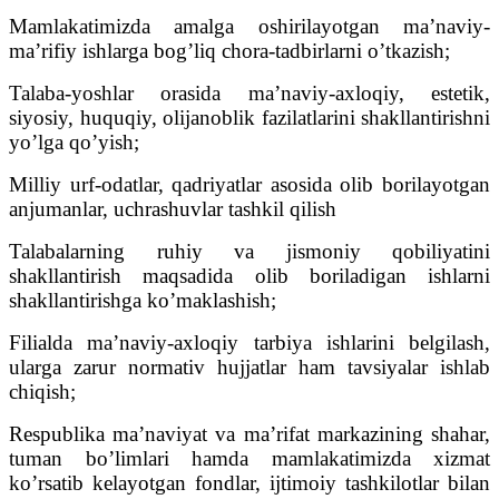
Mamlakatimizda amalga oshirilayotgan ma’naviy-
ma’rifiy ishlarga bog’liq chora-tadbirlarni o’tkazish;
Talaba-yoshlar orasida ma’naviy-axloqiy, estetik,
siyosiy, huquqiy, olijanoblik fazilatlarini shakllantirishni
yo’lga qo’yish;
Milliy urf-odatlar, qadriyatlar asosida olib borilayotgan
anjumanlar, uchrashuvlar tashkil qilish
Talabalarning ruhiy va jismoniy qobiliyatini
shakllantirish maqsadida olib boriladigan ishlarni
shakllantirishga ko’maklashish;
Filialda ma’naviy-axloqiy tarbiya ishlarini belgilash,
ularga zarur normativ hujjatlar ham tavsiyalar ishlab
chiqish;
Respublika ma’naviyat va ma’rifat markazining shahar,
tuman bo’limlari hamda mamlakatimizda xizmat
ko’rsatib kelayotgan fondlar, ijtimoiy tashkilotlar bilan