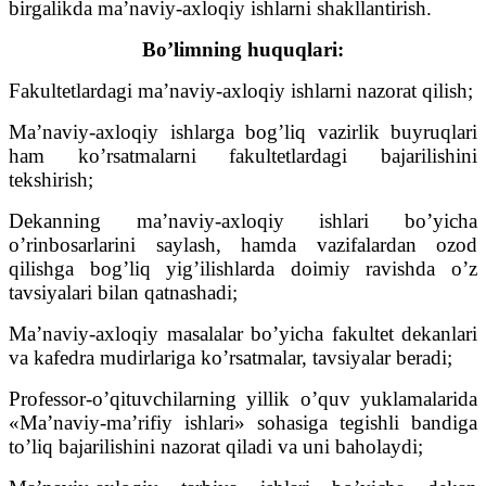
birgalikda ma’naviy-axloqiy ishlarni shakllantirish.
Bo’limning huquqlari:
Fakultetlardagi ma’naviy-axloqiy ishlarni nazorat qilish;
Ma’naviy-axloqiy ishlarga bog’liq vazirlik buyruqlari
ham ko’rsatmalarni fakultetlardagi bajarilishini
tekshirish;
Dekanning ma’naviy-axloqiy ishlari bo’yicha
o’rinbosarlarini saylash, hamda vazifalardan ozod
qilishga bog’liq yig’ilishlarda doimiy ravishda o’z
tavsiyalari bilan qatnashadi;
Ma’naviy-axloqiy masalalar bo’yicha fakultet dekanlari
va kafedra mudirlariga ko’rsatmalar, tavsiyalar beradi;
Professor-o’qituvchilarning yillik o’quv yuklamalarida
«Ma’naviy-ma’rifiy ishlari» sohasiga tegishli bandiga
to’liq bajarilishini nazorat qiladi va uni baholaydi;