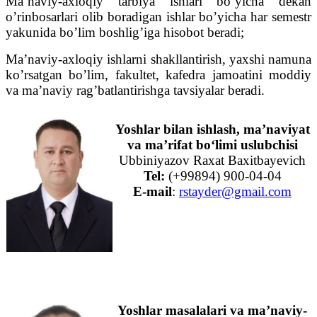
Ma’naviy-axloqiy tarbiya ishlari bo’yicha dekan
o’rinbosarlari olib boradigan ishlar bo’yicha har semestr
yakunida bo’lim boshlig’iga hisobot beradi;
Ma’naviy-axloqiy ishlarni shakllantirish, yaxshi namuna
ko’rsatgan bo’lim, fakultet, kafedra jamoatini moddiy
va ma’naviy rag’batlantirishga tavsiyalar beradi.
Yoshlar bilan ishlash, ma’naviyat
va ma’rifat bo‘limi uslubchisi
Ubbiniyazov Raxat Baxitbayevich
Tel:
(+99894) 900-04-04
E-mail
:
rstayder@gmail.com
Yoshlar masalalari va ma’naviy-