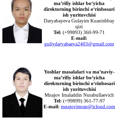
ma’rifiy ishlar bo‘yicha
direktorning birinchi o‘rinbosari
ish yurituvchisi
Daryabayeva Gulayim Kuanishbay
qizi
Tel:
(+99893) 360-99-71
E-mail:
guliydaryabaeva2403@gmail.com
Yoshlar masalalari va ma’naviy-
ma’rifiy ishlar bo‘yicha
direktorning birinchi o‘rinbosari
ish yurituvchisi
Mnajov Imaladdin Nurabullaevich
Tel:
(+99899) 361-77-97
E-mail:
mnajovimran@icloud.com