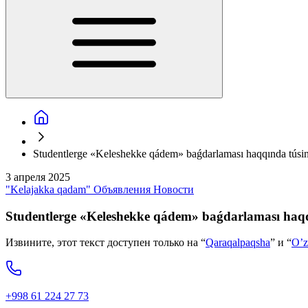
Studentlerge «Keleshekke qádem» baǵdarlaması haqqında túsini
3 апреля 2025
"Kelajakka qadam"
Объявления
Новости
Studentlerge «Keleshekke qádem» baǵdarlaması haqqı
Извините, этот текст доступен только на “
Qaraqalpaqsha
” и “
O’z
+998 61 224 27 73