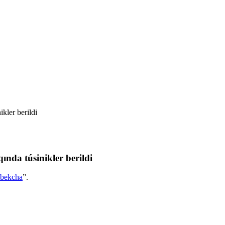
kler berildi
nda túsinikler berildi
bekcha
”.