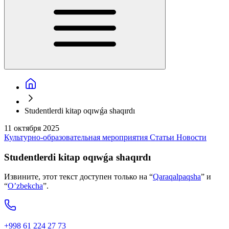
Studentlerdi kitap oqıwǵa shaqırdı
11 октября 2025
Культурно-образовательная мероприятия
Статьи
Новости
Studentlerdi kitap oqıwǵa shaqırdı
Извините, этот текст доступен только на “
Qaraqalpaqsha
” и
“
O’zbekcha
”.
+998 61 224 27 73