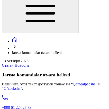
Jarısta komandalar óz-ara bellesti
13 октября 2025
Статьи
Новости
Jarısta komandalar óz-ara bellesti
Извините, этот текст доступен только на “
Qaraqalpaqsha
” и
“
O’zbekcha
”.
+998 61 224 27 73