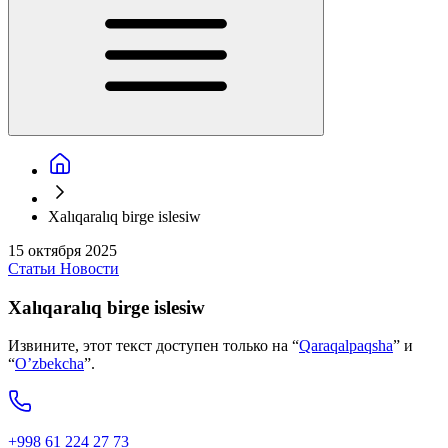
Xalıqaralıq birge islesiw
15 октября 2025
Статьи
Новости
Xalıqaralıq birge islesiw
Извините, этот текст доступен только на “
Qaraqalpaqsha
” и
“
O’zbekcha
”.
+998 61 224 27 73