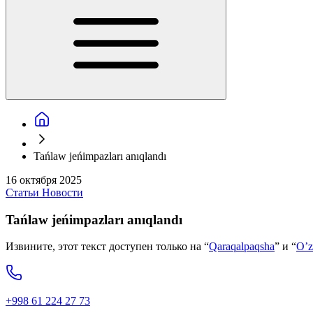
Tańlaw jeńimpazları anıqlandı
16 октября 2025
Статьи
Новости
Tańlaw jeńimpazları anıqlandı
Извините, этот текст доступен только на “
Qaraqalpaqsha
” и “
O’z
+998 61 224 27 73