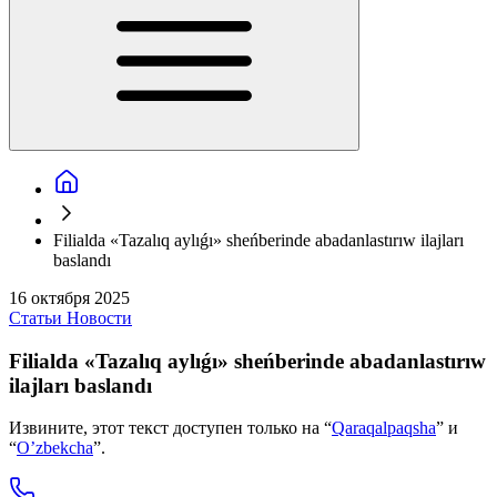
Filialda «Tazalıq aylıǵı» sheńberinde abadanlastırıw ilajları
baslandı
16 октября 2025
Статьи
Новости
Filialda «Tazalıq aylıǵı» sheńberinde abadanlastırıw
ilajları baslandı
Извините, этот текст доступен только на “
Qaraqalpaqsha
” и
“
O’zbekcha
”.