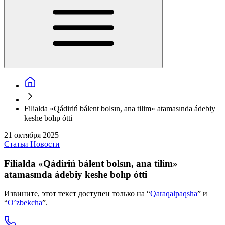
Filialda «Qádiriń bálent bolsın, ana tilim» atamasında ádebiy
keshe bolıp ótti
21 октября 2025
Статьи
Новости
Filialda «Qádiriń bálent bolsın, ana tilim»
atamasında ádebiy keshe bolıp ótti
Извините, этот текст доступен только на “
Qaraqalpaqsha
” и
“
O’zbekcha
”.