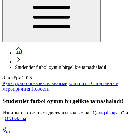
Studentler futbol oyının birgelikte tamashaladı!
8 ноября 2025
Культурно-образовательная мероприятия
Спортивные
мероприятия
Новости
Studentler futbol oyının birgelikte tamashaladı!
Извините, этот текст доступен только на “
Qaraqalpaqsha
” и
“
O’zbekcha
”.