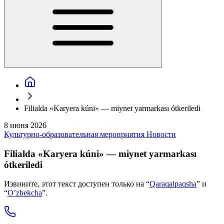
Filialda «Karyera kúni» — miynet yarmarkası ótkeriledi
8 июня 2026
Культурно-образовательная мероприятия
Новости
Filialda «Karyera kúni» — miynet yarmarkası
ótkeriledi
Извините, этот текст доступен только на “
Qaraqalpaqsha
” и
“
O’zbekcha
”.