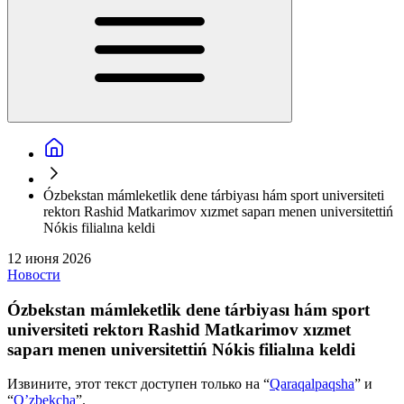
Ózbekstan mámleketlik dene tárbiyası hám sport universiteti
rektorı Rashid Matkarimov xızmet saparı menen universitettiń
Nókis filialına keldi
12 июня 2026
Новости
Ózbekstan mámleketlik dene tárbiyası hám sport
universiteti rektorı Rashid Matkarimov xızmet
saparı menen universitettiń Nókis filialına keldi
Извините, этот текст доступен только на “
Qaraqalpaqsha
” и
“
O’zbekcha
”.