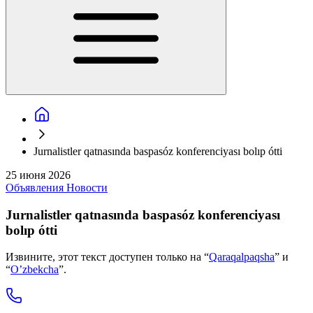
Jurnalistler qatnasında baspasóz konferenciyası bolıp ótti
25 июня 2026
Объявления
Новости
Jurnalistler qatnasında baspasóz konferenciyası
bolıp ótti
Извините, этот текст доступен только на “
Qaraqalpaqsha
” и
“
O’zbekcha
”.