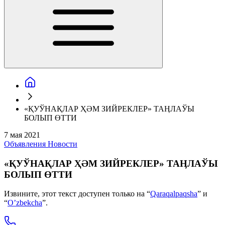
«ҚУЎНАҚЛАР ҲӘМ ЗИЙРЕКЛЕР» ТАӉЛАЎЫ
БОЛЫП ӨТТИ
7 мая 2021
Объявления
Новости
«ҚУЎНАҚЛАР ҲӘМ ЗИЙРЕКЛЕР» ТАӉЛАЎЫ
БОЛЫП ӨТТИ
Извините, этот текст доступен только на “
Qaraqalpaqsha
” и
“
O’zbekcha
”.