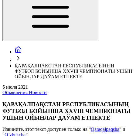
ҚАРАҚАЛПАҚСТАН РЕСПУБЛИКАСЫНЫҢ
ФУТБОЛ БОЙЫНША ХХVIII ЧЕМПИОНАТЫ УШЫН
ОЙЫНЛАР ДАЎАМ ЕТПЕКТЕ
5 июля 2021
Объявления
Новости
ҚАРАҚАЛПАҚСТАН РЕСПУБЛИКАСЫНЫҢ
ФУТБОЛ БОЙЫНША ХХVIII ЧЕМПИОНАТЫ
УШЫН ОЙЫНЛАР ДАЎАМ ЕТПЕКТЕ
Извините, этот текст доступен только на “
Qaraqalpaqsha
” и
“
O’zbekcha
”.