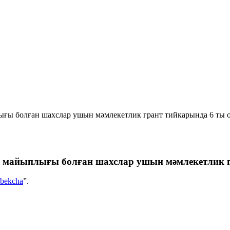
ы болған шахслар ушын мәмлекетлик грант тийкарында 6 ты
майыплығы болған шахслар ушын мәмлекетлик г
bekcha
”.