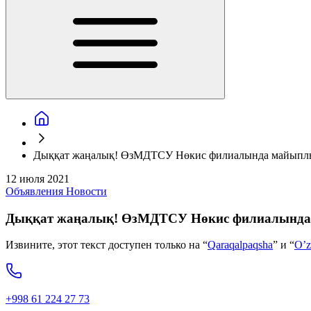
Дыққат жаңалық! ӨзМДТСУ Нөкис филиалында майыплығ
12 июля 2021
Объявления
Новости
Дыққат жаңалық! ӨзМДТСУ Нөкис филиалында 
Извините, этот текст доступен только на “
Qaraqalpaqsha
” и “
O’z
+998 61 224 27 73