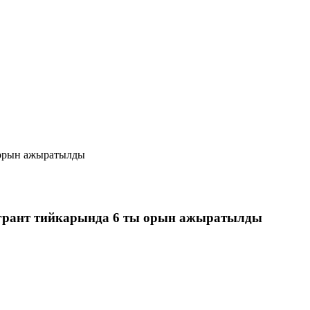
 орын ажыратылды
рант тийкарында 6 ты орын ажыратылды