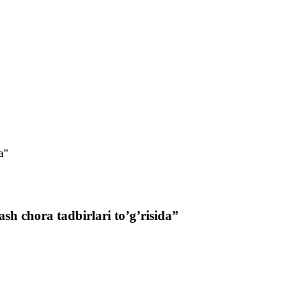
a”
sh chora tadbirlari to’g’risida”