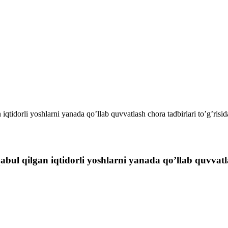
iqtidorli yoshlarni yanada qo’llab quvvatlash chora tadbirlari to’g’risid
bul qilgan iqtidorli yoshlarni yanada qo’llab quvvatla