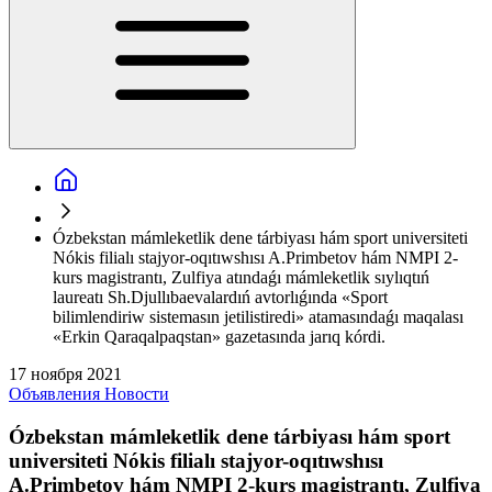
Ózbekstan mámleketlik dene tárbiyası hám sport universiteti
Nókis filialı stajyor-oqıtıwshısı A.Primbetov hám NMPI 2-
kurs magistrantı, Zulfiya atındaǵı mámleketlik sıylıqtıń
laureatı Sh.Djullıbaevalardıń avtorlıǵında «Sport
bilimlendiriw sistemasın jetilistiredi» atamasındaǵı maqalası
«Erkin Qaraqalpaqstan» gazetasında jarıq kórdi.
17 ноября 2021
Объявления
Новости
Ózbekstan mámleketlik dene tárbiyası hám sport
universiteti Nókis filialı stajyor-oqıtıwshısı
A.Primbetov hám NMPI 2-kurs magistrantı, Zulfiya