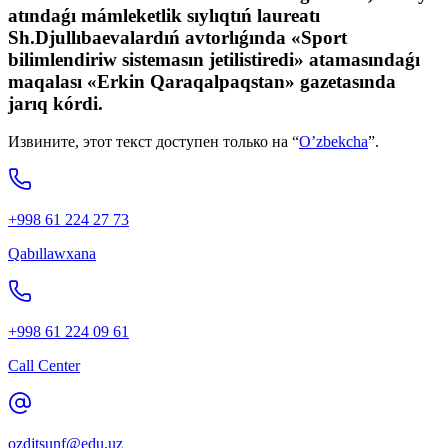
atındaǵı mámleketlik sıylıqtıń laureatı
Sh.Djullıbaevalardıń avtorlıǵında «Sport
bilimlendiriw sistemasın jetilistiredi» atamasındaǵı
maqalası «Erkin Qaraqalpaqstan» gazetasında
jarıq kórdi.
Извините, этот текст доступен только на “
O’zbekcha
”.
+998 61 224 27 73
Qabıllawxana
+998 61 224 09 61
Call Center
ozdjtsunf@edu.uz