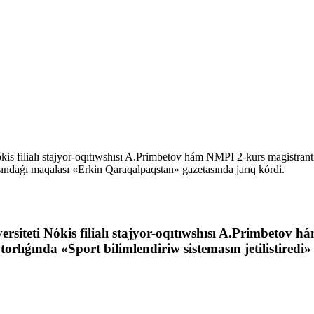
is filialı stajyor-oqıtıwshısı A.Primbetov hám NMPI 2-kurs magistrantı,
asındaǵı maqalası «Erkin Qaraqalpaqstan» gazetasında jarıq kórdi.
rsiteti Nókis filialı stajyor-oqıtıwshısı A.Primbetov 
vtorlıǵında «Sport bilimlendiriw sistemasın jetilistir