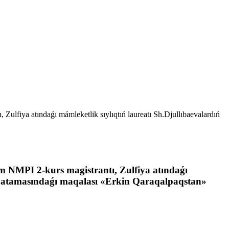
 Zulfiya atındaǵı mámleketlik sıylıqtıń laureatı Sh.Djullıbaevalardıń
hám NMPI 2-kurs magistrantı, Zulfiya atındaǵı
edi» atamasındaǵı maqalası «Erkin Qaraqalpaqstan»