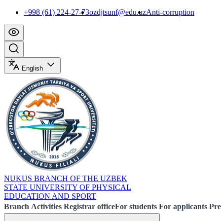
+998 (61) 224-27-73
ozdjtsunf@edu.uz
Anti-corruption
English
NUKUS BRANCH OF THE UZBEK
STATE UNIVERSITY OF PHYSICAL
EDUCATION AND SPORT
Branch
Activities
Registrar office
For students
For applicants
Pre