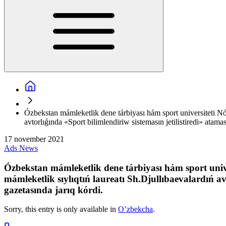
Ózbekstan mámleketlik dene tárbiyası hám sport universiteti Nók
avtorlıǵında «Sport bilimlendiriw sistemasın jetilistiredi» atam
17 november 2021
Ads
News
Ózbekstan mámleketlik dene tárbiyası hám sport unive
mámleketlik sıylıqtıń laureatı Sh.Djullıbaevalardıń a
gazetasında jarıq kórdi.
Sorry, this entry is only available in
O’zbekcha
.