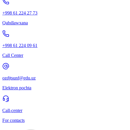
+998 61 224 27 73
Qabıllawxana
+998 61 224 09 61
Call Center
ozdjtsunf@edu.uz
Elektron pochta
Call-center
For contacts