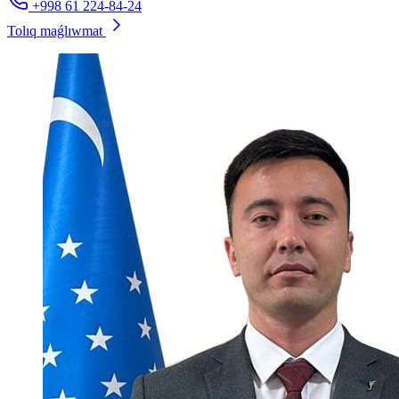
+998 61 224-84-24
Tolıq maǵlıwmat