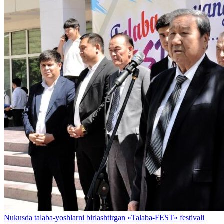
Nukusda talaba-yoshlarni birlashtirgan «Talaba-FEST» festivali