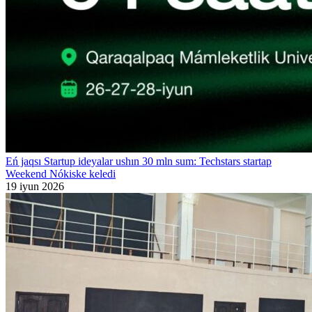
Eń jaqsı Startup ideyalar ushın 30 mln sum: Techstars startap
Weekend Nókiske keledi
19 iyun 2026