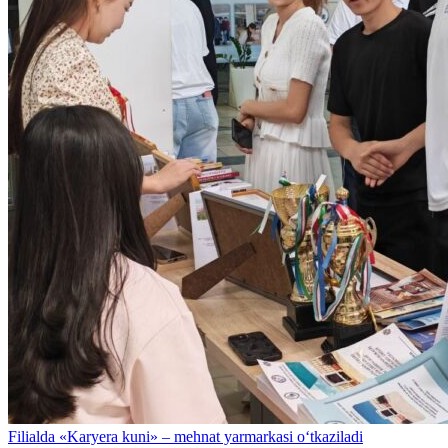
Filialda «Karyera kuni» – mehnat yarmarkasi o‘tkaziladi