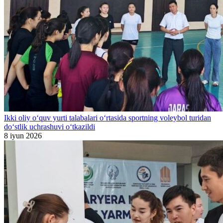
Ikki oliy o‘quv yurti talabalari o‘rtasida sportning voleybol turidan
do‘stlik uchrashuvi o‘tkazildi
8 iyun 2026