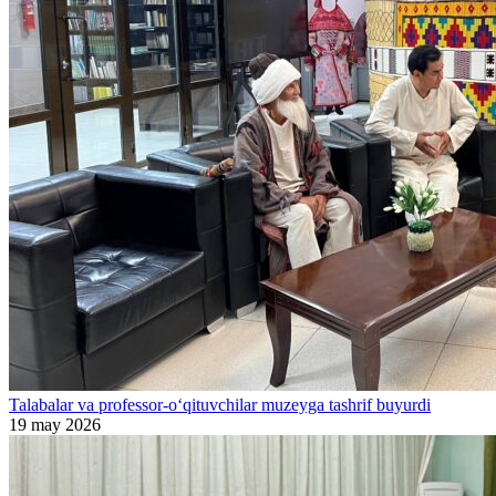
Talabalar va professor-o‘qituvchilar muzeyga tashrif buyurdi
19 may 2026