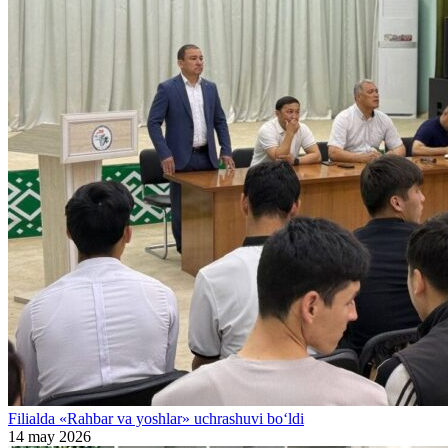
Filialda «Rahbar va yoshlar» uchrashuvi bo‘ldi
14 may 2026