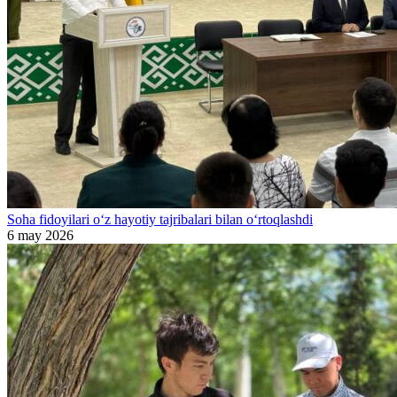
Soha fidoyilari o‘z hayotiy tajribalari bilan o‘rtoqlashdi
6 may 2026