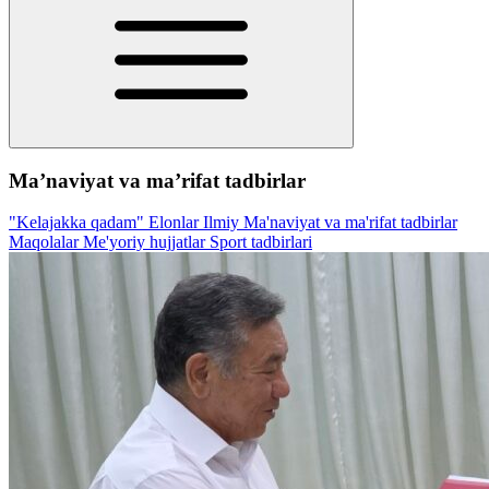
Ma’naviyat va ma’rifat tadbirlar
"Kelajakka qadam"
Elonlar
Ilmiy
Ma'naviyat va ma'rifat tadbirlar
Maqolalar
Me'yoriy hujjatlar
Sport tadbirlari