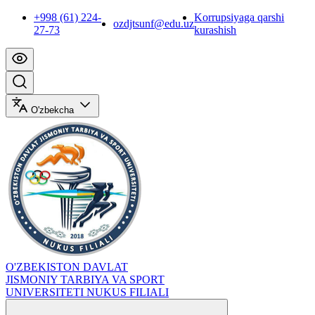
+998 (61) 224-
Korrupsiyaga qarshi
ozdjtsunf@edu.uz
27-73
kurashish
O'zbekcha
O'ZBEKISTON DAVLAT
JISMONIY TARBIYA VA SPORT
UNIVERSITETI NUKUS FILIALI