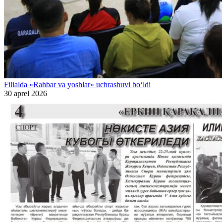
Filialda «Rahbar va yoshlar» uchrashuvi bo‘ldi
30 aprel 2026