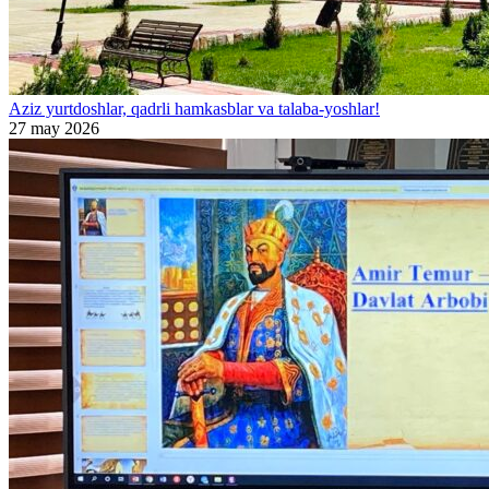
Aziz yurtdoshlar, qadrli hamkasblar va talaba-yoshlar!
27 may 2026