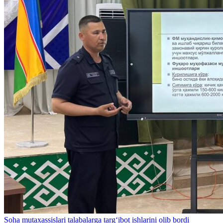
Soha mutaxassislari talabalarga targ‘ibot ishlarini olib bordi