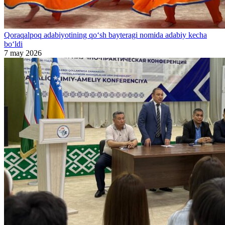
Qoraqalpoq adabiyotining qo‘sh bayteragi nomida adabiy kecha
bo‘ldi
7 may 2026