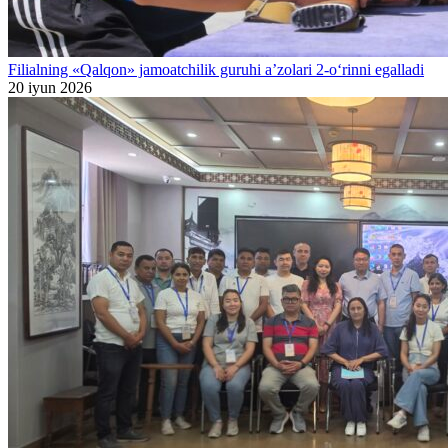
Filialning «Qalqon» jamoatchilik guruhi a’zolari 2-o‘rinni egalladi
20 iyun 2026