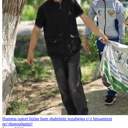
Hamma qatori bizlar ham shahrimiz tozaligiga o‘z hissamizni
qo‘shmoqdamiz!