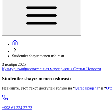
Studentler shayır menen ushırastı
3 ноября 2025
Культурно-образовательная мероприятия
Статьи
Новости
Studentler shayır menen ushırastı
Извините, этот текст доступен только на “
Qaraqalpaqsha
” и “
O’z
+998 61 224 27 73