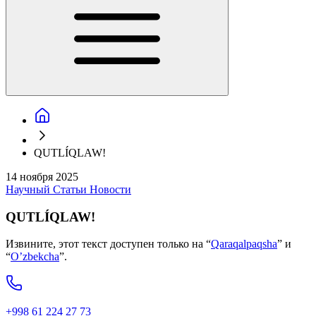
QUTLÍQLAW!
14 ноября 2025
Научный
Статьи
Новости
QUTLÍQLAW!
Извините, этот текст доступен только на “
Qaraqalpaqsha
” и
“
O’zbekcha
”.
+998 61 224 27 73