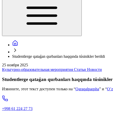
Studentlerge qataǵan qurbanları haqqında túsinikler berildi
25 ноября 2025
Культурно-образовательная мероприятия
Статьи
Новости
Studentlerge qataǵan qurbanları haqqında túsinikler 
Извините, этот текст доступен только на “
Qaraqalpaqsha
” и “
O’z
+998 61 224 27 73