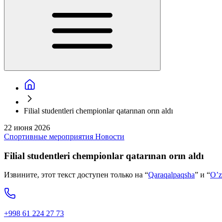
Filial studentleri chempionlar qatarınan orın aldı
22 июня 2026
Спортивные мероприятия
Новости
Filial studentleri chempionlar qatarınan orın aldı
Извините, этот текст доступен только на “
Qaraqalpaqsha
” и “
O’z
+998 61 224 27 73