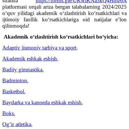
sifatida
https://forms.gle/UKwiKNa5kQ4Hnsr6A
platformasi orqali ariza bergan talabalarning 2024/2025
o‘quv yilidagi akademik o‘zlashtirish ko‘rsatkichlari va
ijtimoiy faollik ko‘rsatkichlariga oid natijalar e’lon
qilinmoqda!
Akademik o‘zlashtirish ko‘rsatkichlari bo‘yicha:
Adaptiv jismoniy tarbiya va sport,
Akademik eshkak eshish,
Badiiy gimnastika
,
Badminton
,
Basketbol
,
Baydarka va kanoeda eshkak eshish
,
Boks
,
Og’ir atletika,