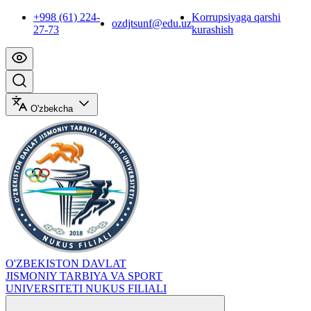
+998 (61) 224-
Korrupsiyaga qarshi
ozdjtsunf@edu.uz
27-73
kurashish
O'zbekcha
O'ZBEKISTON DAVLAT
JISMONIY TARBIYA VA SPORT
UNIVERSITETI NUKUS FILIALI