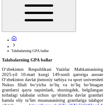
Talabalarning GPA ballar
Talabalarning GPA ballar
O‘zbekiston Respublikasi Vazirlar Mahkamasining
2025-yil 10-mart kungi 149-sonli qaroriga asosan
O‘zbekiston davlat jismoniy tarbiya va sport universiteti
Nukus filiali bo‘yicha to‘liq va to‘liq bo‘lmagan
grantlarni qayta taqsimlash, shuningdek, belgilangan
toifadagi talabalar uchun qo‘shimcha davlat grantlari
hamda oliy ta’lim muassasasining grantlariga talabgor