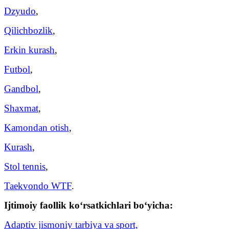
Dzyudo
,
Qilichbozlik
,
Erkin kurash
,
Futbol
,
Gandbol
,
Shaxmat
,
Kamondan otish
,
Kurash
,
Stol tennis
,
Taekvondo WTF
.
Ijtimoiy faollik ko‘rsatkichlari bo‘yicha:
Adaptiv jismoniy tarbiya va sport,