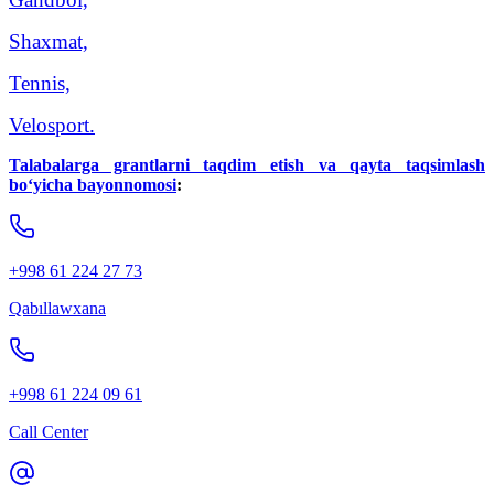
Shaxmat,
Tennis,
Velosport.
Talabalarga grantlarni taqdim etish va qayta taqsimlash
bo‘yicha bayonnomosi
:
+998 61 224 27 73
Qabıllawxana
+998 61 224 09 61
Call Center