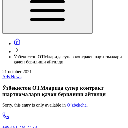
Ўзбекистон ОТМларида супер контракт шартномалари
қачон берилиши айтилди
21 october 2021
Ads
News
Ўзбекистон ОТМларида супер контракт
шартномалари қачон берилиши айтилди
Sorry, this entry is only available in
O’zbekcha
.
+998 61 224 27 73