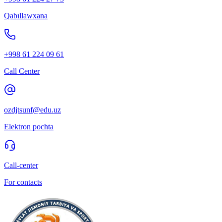
Qabıllawxana
+998 61 224 09 61
Call Center
ozdjtsunf@edu.uz
Elektron pochta
Call-center
For contacts