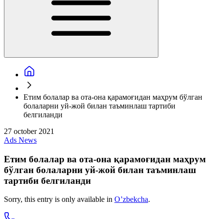
Етим болалар ва ота-она қарамоғидан маҳрум бўлган
болаларни уй-жой билан таъминлаш тартиби
белгиланди
27 october 2021
Ads
News
Етим болалар ва ота-она қарамоғидан маҳрум
бўлган болаларни уй-жой билан таъминлаш
тартиби белгиланди
Sorry, this entry is only available in
O’zbekcha
.