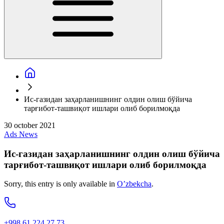
Ис-газидан заҳарланишнинг олдин олиш бўйича
тарғибот-ташвиқот ишлари олиб борилмоқда
30 october 2021
Ads
News
Ис-газидан заҳарланишнинг олдин олиш бўйича
тарғибот-ташвиқот ишлари олиб борилмоқда
Sorry, this entry is only available in
O’zbekcha
.
+998 61 224 27 73